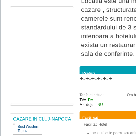
Locatia este una m
cazare , structurat
camerele sunt reno
standardului de 3 s
interioara a hotelu
exista un restaura
sala de conferinte.
Preturi
+-+-+-+-+-+
Tarifele includ:
Ora h
TVA:
DA
Mic dejun:
NU
Facilitati
CAZARE IN CLUJ-NAPOCA
Facilitati Hotel
Best Western
Topaz
accesul este permis cu an