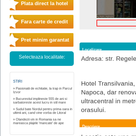
Plata direct la hotel
Fara carte de credit
Pret minim garantat
Localizare
Selecteaza localitate:
Adresa: str. Regele
STIRI
Hotel Transilvania, 
» Pasionatii de echitatie, la trap in Parcul
Napoca, dar renovat
Izvor
» Bucurestiul implineste 555 de ani si
ultracentral in met
sarbatoreste acest lucru in stil mare
orasului.
» Sudul bate Nordul pentru prima oara in
ultimii ani, cand vine vorba de Litoral
» Olandezii vin in Romania sa ne
mareasca plajele 'mancate' de ape
Descriere