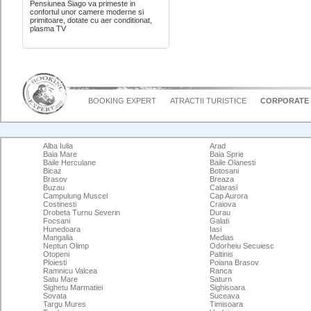
Pensiunea Siago va primeste in
confortul unor camere moderne si
primitoare, dotate cu aer conditionat,
plasma TV
BOOKING EXPERT
ATRACTII TURISTICE
CORPORATE
Alba Iulia
Arad
Baia Mare
Baia Sprie
Baile Herculane
Baile Olanesti
Bicaz
Botosani
Brasov
Breaza
Buzau
Calarasi
Campulung Muscel
Cap Aurora
Costinesti
Craiova
Drobeta Turnu Severin
Durau
Focsani
Galati
Hunedoara
Iasi
Mangalia
Medias
Neptun Olimp
Odorheiu Secuiesc
Otopeni
Paltinis
Ploiesti
Poiana Brasov
Ramnicu Valcea
Ranca
Satu Mare
Saturn
Sighetu Marmatiei
Sighisoara
Sovata
Suceava
Targu Mures
Timisoara