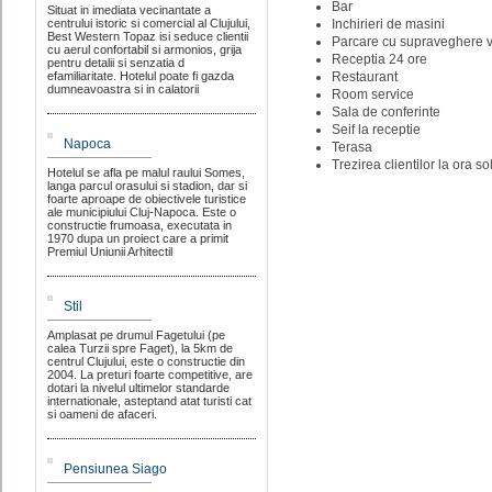
Bar
Situat in imediata vecinantate a
centrului istoric si comercial al Clujului,
Inchirieri de masini
Best Western Topaz isi seduce clientii
Parcare cu supraveghere 
cu aerul confortabil si armonios, grija
Receptia 24 ore
pentru detalii si senzatia d
efamiliaritate. Hotelul poate fi gazda
Restaurant
dumneavoastra si in calatorii
Room service
Sala de conferinte
Seif la receptie
Napoca
Terasa
Trezirea clientilor la ora sol
Hotelul se afla pe malul raului Somes,
langa parcul orasului si stadion, dar si
foarte aproape de obiectivele turistice
ale municipiului Cluj-Napoca. Este o
constructie frumoasa, executata in
1970 dupa un proiect care a primit
Premiul Uniunii Arhitectil
Stil
Amplasat pe drumul Fagetului (pe
calea Turzii spre Faget), la 5km de
centrul Clujului, este o constructie din
2004. La preturi foarte competitive, are
dotari la nivelul ultimelor standarde
internationale, asteptand atat turisti cat
si oameni de afaceri.
Pensiunea Siago