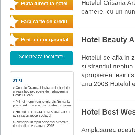
Hotelul Crisana Ar
Plata direct la hotel
camere, cu un numar
Fara carte de credit
Hotel Beauty 
Pret minim garantat
Hotelul se afla in
Selecteaza localitate:
si strandul neptun
apropierea iesirii
STIRI
anul2008 Hotelul es
» Contele Dracula ii invita pe iubitorii de
groaza la o petrecere de Halloween in
Castelul Bran
» Primul monument istoric din Romania
promovat cu o aplicatie pentru tur virtual
Hotel Best Wes
» Hotelul de Gheata de la Balea Lac va
avea ca tematica zodiacul
» Romania, in topul celor mai atractive
destinatii de vacanta in 2015
Amplasarea acestui