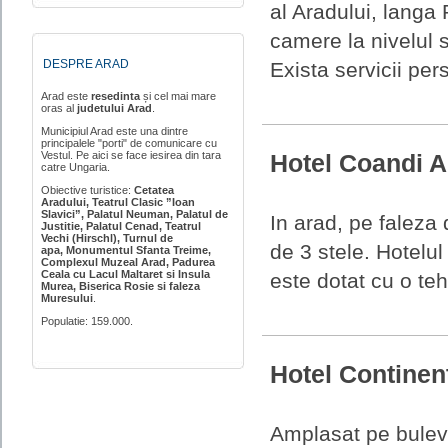
al Aradului, langa
camere la nivelul s
DESPRE ARAD
Exista servicii per
Arad
este
resedinta
și cel mai mare
oras al
judetului Arad
.
Municipiul Arad este una dintre
principalele "porti" de comunicare cu
Vestul. Pe aici se face iesirea din tara
Hotel Coandi 
catre Ungaria.
Obiective turistice:
Cetatea
Aradului, Teatrul Clasic ”Ioan
Slavici”, Palatul Neuman, Palatul de
In arad, pe faleza
Justitie, Palatul Cenad, Teatrul
Vechi
(Hirschl), Turnul de
de 3 stele. Hotelu
apa,
Monumentul Sfanta Treime,
Complexul Muzeal Arad, Padurea
Ceala cu Lacul Maltaret si Insula
este dotat cu o teh
Murea, Biserica Rosie si faleza
Muresului
.
Populatie: 159.000.
Hotel Continen
Amplasat pe bulevar