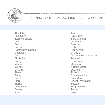
BOOKING EXPERT
ATRACTII TURISTICE
CORPORATE
Alba Iulia
Arad
Baia Mare
Baia Sprie
Baile Herculane
Baile Olanesti
Bicaz
Botosani
Brasov
Breaza
Buzau
Calarasi
Campulung Muscel
Cap Aurora
Costinesti
Craiova
Deva
Drobeta Turnu Severin
Eforie Sud
Focsani
Hateg
Hunedoara
Mamaia
Mangalia
Mioveni
Neptun Olimp
Orastie
Otopeni
Pitesti
Ploiesti
Radauti
Ramnicu Valcea
Sacele
Satu Mare
Sibiu
Sighetu Marmatiei
Slatina
Sovata
Targoviste
Targu Mures
Tulcea
Turda
Venus
Voineasa