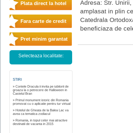
Adresa: Str. Unirii
Plata direct la hotel
amplasat in plin c
Catedrala Ortodoxa
Fara carte de credit
beneficiaza de cele
Pret minim garantat
Selecteaza localitate:
STIRI
» Contele Dracula ii invita pe iubitorii de
groaza la o petrecere de Halloween in
Castelul Bran
» Primul monument istoric din Romania
promovat cu o aplicatie pentru tur virtual
» Hotelul de Gheata de la Balea Lac va
avea ca tematica zodiacul
» Romania, in topul celor mai atractive
destinatii de vacanta in 2015