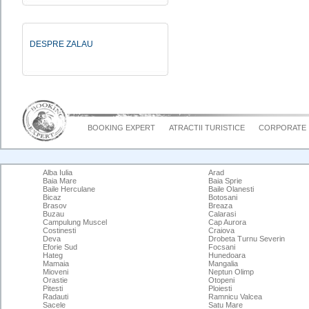
DESPRE ZALAU
BOOKING EXPERT
ATRACTII TURISTICE
CORPORATE
Alba Iulia
Arad
Baia Mare
Baia Sprie
Baile Herculane
Baile Olanesti
Bicaz
Botosani
Brasov
Breaza
Buzau
Calarasi
Campulung Muscel
Cap Aurora
Costinesti
Craiova
Deva
Drobeta Turnu Severin
Eforie Sud
Focsani
Hateg
Hunedoara
Mamaia
Mangalia
Mioveni
Neptun Olimp
Orastie
Otopeni
Pitesti
Ploiesti
Radauti
Ramnicu Valcea
Sacele
Satu Mare