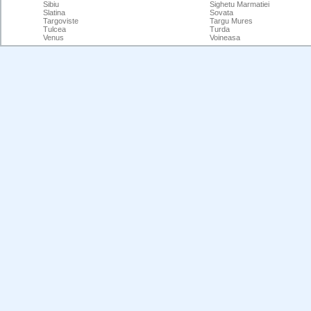
Sibiu
Sighetu Marmatiei
Slatina
Sovata
Targoviste
Targu Mures
Tulcea
Turda
Venus
Voineasa