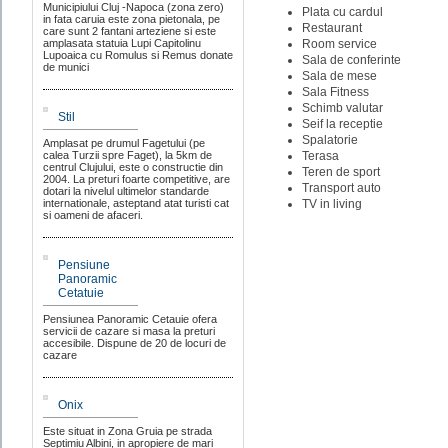
Municipiului Cluj -Napoca (zona zero)
Plata cu cardul
in fata caruia este zona pietonala, pe
Restaurant
care sunt 2 fantani arteziene si este
amplasata statuia Lupi Capitolinu
Room service
Lupoaica cu Romulus si Remus donate
Sala de conferinte
de munici
Sala de mese
Sala Fitness
Schimb valutar
Stil
Seif la receptie
Spalatorie
Amplasat pe drumul Fagetului (pe
calea Turzii spre Faget), la 5km de
Terasa
centrul Clujului, este o constructie din
Teren de sport
2004. La preturi foarte competitive, are
Transport auto
dotari la nivelul ultimelor standarde
internationale, asteptand atat turisti cat
TV in living
si oameni de afaceri.
Pensiune
Panoramic
Cetatuie
Pensiunea Panoramic Cetauie ofera
servicii de cazare si masa la preturi
accesibile. Dispune de 20 de locuri de
cazare
Onix
Este situat in Zona Gruia pe strada
Septimiu Albini, in apropiere de mari