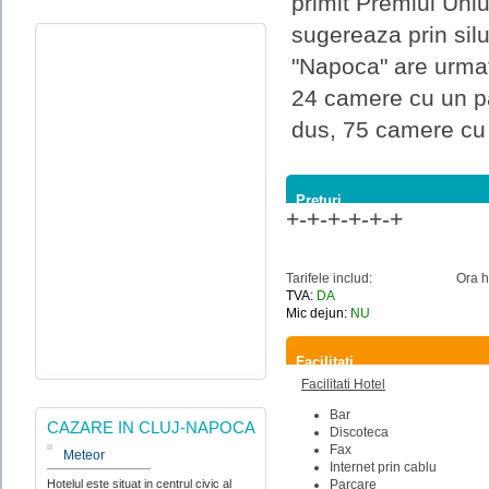
primit Premiul Uniu
sugereaza prin silu
"Napoca" are urmat
24 camere cu un pa
dus, 75 camere cu d
Preturi
+-+-+-+-+-+
Tarifele includ:
Ora h
TVA:
DA
Mic dejun:
NU
Facilitati
Facilitati Hotel
Bar
CAZARE IN CLUJ-NAPOCA
Discoteca
Fax
Meteor
Internet prin cablu
Hotelul este situat in centrul civic al
Parcare