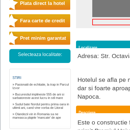
Plata direct la hotel
Fara carte de credit
Pret minim garantat
Localizare
Selecteaza localitate:
Adresa: Str. Octav
STIRI
Hotelul se afla pe 
» Pasionatii de echitatie, la trap in Parcul
dar si foarte aproap
Izvor
» Bucurestiul implineste 555 de ani si
Napoca.
sarbatoreste acest lucru in stil mare
» Sudul bate Nordul pentru prima oara in
ultimii ani, cand vine vorba de Litoral
Descriere
» Olandezii vin in Romania sa ne
mareasca plajele 'mancate' de ape
Este o constructie