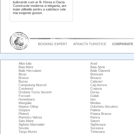
bulevarde cum ar fii: Horea si Dacia.
Constructie moderna si eleganta, are
toate utilitatile pentru a satisface cele
mai exigente gusturi.
BOOKING EXPERT
ATRACTII TURISTICE
CORPORATE
Alba Iulia
Arad
Baia Mare
Baia Sprie
Baile Herculane
Baile Olanesti
Bicaz
Botosani
Brasov
Breaza
Buzau
Calarasi
Campulung Muscel
Cap Aurora
Costinesti
Craiova
Drobeta Turnu Severin
Durau
Focsani
Galati
Hunedoara
Iasi
Mangalia
Medias
Neptun Olimp
Odorheiu Secuiesc
Otopeni
Paltinis
Ploiesti
Poiana Brasov
Ramnicu Valcea
Ranca
Satu Mare
Saturn
Sighetu Marmatiei
Sighisoara
Sovata
Suceava
Targu Mures
Timisoara