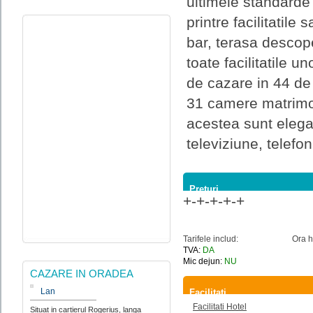
ultimele standarde 
printre facilitatile
bar, terasa descope
toate facilitatile u
de cazare in 44 de 
31 camere matrimon
acestea sunt elegan
televiziune, telefon
Preturi
+-+-+-+-+
Tarifele includ:
Ora h
TVA:
DA
Mic dejun:
NU
CAZARE IN ORADEA
Lan
Facilitati
Facilitati Hotel
Situat in cartierul Rogerius, langa