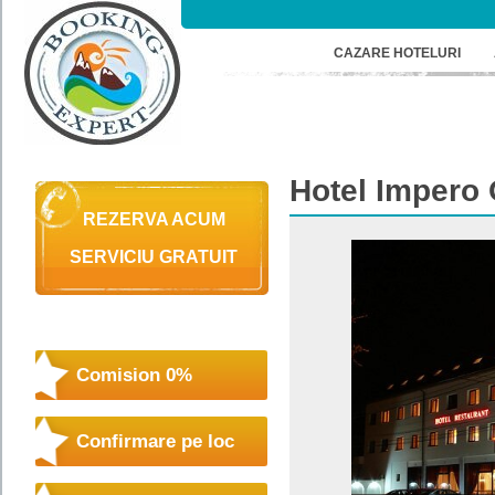
CAZARE HOTELURI
Hotel
Impero
REZERVA ACUM
SERVICIU GRATUIT
Comision 0%
Confirmare pe loc