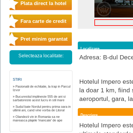
Plata direct la hotel
Fara carte de credit
Pret minim garantat
Localizare
Selecteaza localitate:
Adresa: B-dul Dece
STIRI
Hotelul Impero este
» Pasionatii de echitatie, la trap in Parcul
la doar 1 km, fiind
Izvor
» Bucurestiul implineste 555 de ani si
aeroportul, gara, 
sarbatoreste acest lucru in stil mare
» Sudul bate Nordul pentru prima oara in
ultimii ani, cand vine vorba de Litoral
Descriere
» Olandezii vin in Romania sa ne
mareasca plajele 'mancate' de ape
Hotelul Impero este