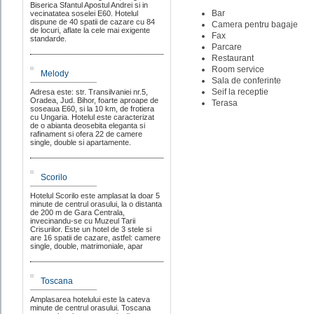
Biserica Sfantul Apostul Andrei si in
Bar
vecinatatea soselei E60. Hotelul
dispune de 40 spatii de cazare cu 84
Camera pentru bagaje
de locuri, aflate la cele mai exigente
Fax
standarde.
Parcare
Restaurant
Room service
Melody
Sala de conferinte
Seif la receptie
Adresa este: str. Transilvaniei nr.5,
Oradea, Jud. Bihor, foarte aproape de
Terasa
soseaua E60, si la 10 km, de frotiera
cu Ungaria. Hotelul este caracterizat
de o abianta deosebita eleganta si
rafinament si ofera 22 de camere
single, double si apartamente.
Scorilo
Hotelul Scorilo este amplasat la doar 5
minute de centrul orasului, la o distanta
de 200 m de Gara Centrala,
invecinandu-se cu Muzeul Tarii
Crisurilor. Este un hotel de 3 stele si
are 16 spatii de cazare, astfel: camere
single, double, matrimoniale, apar
Toscana
Amplasarea hotelului este la cateva
minute de centrul orasului. Toscana