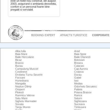
este un hotel nou construit, din august
2003, asigurand o ambianta deosebita,
confort si un personal foarte bine
pregatit si serviabil.
BOOKING EXPERT
ATRACTII TURISTICE
CORPORATE
Alba Iulia
Arad
Baia Mare
Baia Sprie
Baile Herculane
Baile Olanesti
Bicaz
Botosani
Brasov
Breaza
Buzau
Calarasi
Campulung Muscel
Cap Aurora
Costinesti
Craiova
Drobeta Turnu Severin
Durau
Focsani
Galati
Hunedoara
Iasi
Mangalia
Medias
Neptun Olimp
Odorheiu Secuiesc
Otopeni
Paltinis
Ploiesti
Poiana Brasov
Ramnicu Valcea
Ranca
Satu Mare
Saturn
Sighetu Marmatiei
Sighisoara
Sovata
Suceava
Targu Mures
Timisoara