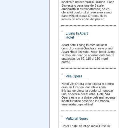
localizata ultracentral in Oradea. Casa
Bim este o pensiune de 3 stele,
amenajata in stil vanatoresc, ce va
ofera tot confortul si relaxarea atunci
cand vizitati orasul Oradea, fie in
interes de afaceri fie din placer
Living In Apart
Hotel
Apart hotel Living In este situat in
centrul orasului Oradea si este primul
Apart Hotel din zona. Apart hotel Living
In dispune doar de apartamente foarte
spatioase, de 60, 110 si 130 metri
patrati.
Vila Opera
Hotel Vila Opera este situata in centrul
orasului Oradea, dar intr-o zona
linistita, ce ofera tot confortul necesar
unei sederi in acest oras. Hotel Vila
Opera este una dintre cele mai recente
locatii turistice deschise in Oradea,
amenajata dupa ultimel
Vulturul Negru
Hotelul este situat pe malul Cristului