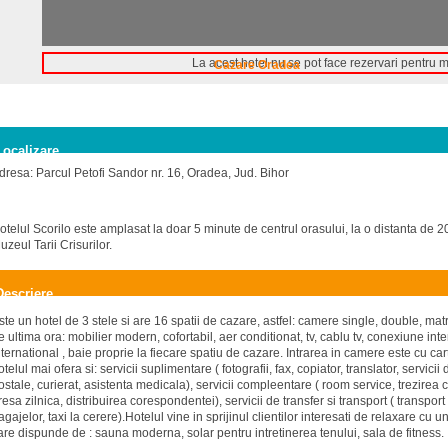
La acest hotel nu se pot face rezervari pentru 
Cazare Oradea
Localizare
dresa: Parcul Petofi Sandor nr. 16, Oradea, Jud. Bihor
otelul Scorilo este amplasat la doar 5 minute de centrul orasului, la o distanta de
uzeul Tarii Crisurilor.
Descriere
ste un hotel de 3 stele si are 16 spatii de cazare, astfel: camere single, double, mat
e ultima ora: mobilier modern, cofortabil, aer conditionat, tv, cablu tv, conexiune inter
nternational , baie proprie la fiecare spatiu de cazare. Intrarea in camere este cu c
otelul mai ofera si: servicii suplimentare ( fotografii, fax, copiator, translator, servicii
ostale, curierat, asistenta medicala), servicii compleentare ( room service, trezirea clie
resa zilnica, distribuirea corespondentei), servicii de transfer si transport ( transport
agajelor, taxi la cerere).Hotelul vine in sprijinul clientilor interesati de relaxare cu
are dispunde de : sauna moderna, solar pentru intretinerea tenului, sala de fitness.