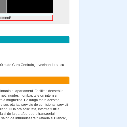
moment!
 200 m de Gara Centrala, invecinandu-se cu
rimoniale, apartament. Facilitati deosebite,
net, frigider, monibar, telefon intern si
artela magnetica. Pe langa toate acestea
 de secretariat, serviciu de comisionar, servicii
ntului la ora solicitata, informatii utile,
 la si de la gara/aeroport, transportul
 un salon de infrumuseare "Rafaela si Bianca",