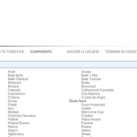
TII TURISTICE
CORPORATE
INSCRIE O LOCATIE
TERMENI SI CONDIT
Arad
Azuga
Baia Sprie
Baile 1 Mai
Baile Olanesti
Baile Tusnad
Botosani
Braila
Breaza
Bucuresti
Calarasi
Calimanesti-Caciulata
Cap Aurora
Cluj-Napoca
Craiova
Curtea de Arges
Durau
Eforie Nord
Galati
Gura Humorului
Iasi
Jupiter
Medias
Miercurea Ciuc
Odorheiu Secuiesc
Oradea
Paltinis
Piatra Neamt
Poiana Brasov
Predeal
Ranca
Rupea
Saturn
Sebes
Sighisoara
Sinaia