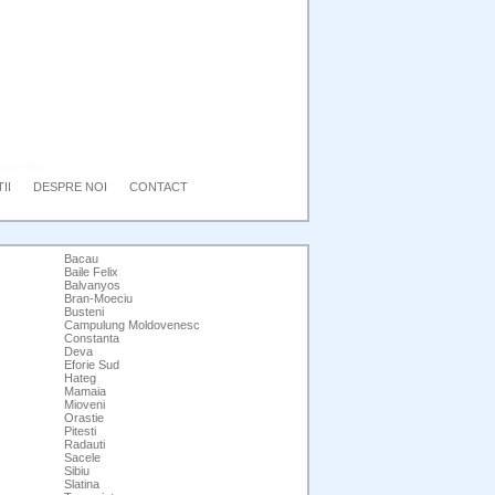
II
DESPRE NOI
CONTACT
Bacau
Baile Felix
Balvanyos
Bran-Moeciu
Busteni
Campulung Moldovenesc
Constanta
Deva
Eforie Sud
Hateg
Mamaia
Mioveni
Orastie
Pitesti
Radauti
Sacele
Sibiu
Slatina