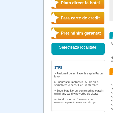
Plata direct la hotel
Fara carte de credit
Pret minim garantat
A
Selecteaza localitate:
H
M
STIRI
» Pasionatii de echitatie, la trap in Parcul
Izvor
E
» Bucurestiul implineste 555 de ani si
d
sarbatoreste acest lucru in stil mare
i
» Sudul bate Nordul pentru prima oara in
h
ultimii ani, cand vine vorba de Litoral
p
» Olandezii vin in Romania sa ne
p
mareasca plajele 'mancate' de ape
b
c