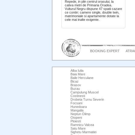
Repede, in plin centrul orasului, la
cativa metri de Primaria Oradea.
Vulturul Negru dispune 47 spatii cazare
ce contin: camere single, double twin,
matrimoniale si apartamente dotate la
cele mai inalte exigente.
BOOKING EXPERT
ATRAC
Alba Iulia
Baia Mare
Baile Herculane
Bicaz
Brasov
Buzau
Campulung Muscel
Costinesti
Drobeta Turnu Severin
Focsani
Hunedoara
Mangalia
Neptun Olimp
Otopeni
Ploiesti
Ramnicu Valcea
Satu Mare
Sighetu Marmatiei