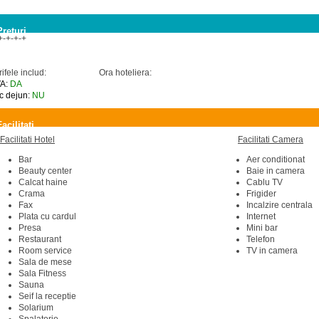
Preturi
+-+-+-+
rifele includ:
Ora hoteliera:
A:
DA
c dejun:
NU
Facilitati
Facilitati Hotel
Facilitati Camera
Bar
Aer conditionat
Beauty center
Baie in camera
Calcat haine
Cablu TV
Crama
Frigider
Fax
Incalzire centrala
Plata cu cardul
Internet
Presa
Mini bar
Restaurant
Telefon
Room service
TV in camera
Sala de mese
Sala Fitness
Sauna
Seif la receptie
Solarium