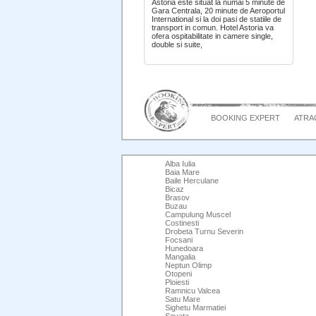
Astoria este situat la numai 5 minute de
Gara Centrala, 20 minute de Aeroportul
International si la doi pasi de statiile de
transport in comun. Hotel Astoria va
ofera ospitabilitate in camere single,
double si suite,
BOOKING EXPERT
ATRAC
Alba Iulia
Baia Mare
Baile Herculane
Bicaz
Brasov
Buzau
Campulung Muscel
Costinesti
Drobeta Turnu Severin
Focsani
Hunedoara
Mangalia
Neptun Olimp
Otopeni
Ploiesti
Ramnicu Valcea
Satu Mare
Sighetu Marmatiei