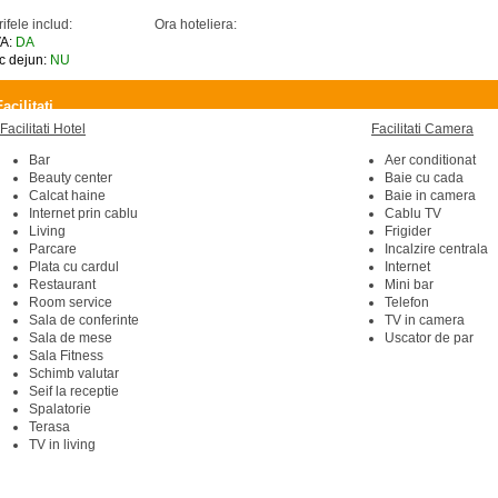
rifele includ:
Ora hoteliera:
A:
DA
c dejun:
NU
Facilitati
Facilitati Hotel
Facilitati Camera
Bar
Aer conditionat
Beauty center
Baie cu cada
Calcat haine
Baie in camera
Internet prin cablu
Cablu TV
Living
Frigider
Parcare
Incalzire centrala
Plata cu cardul
Internet
Restaurant
Mini bar
Room service
Telefon
Sala de conferinte
TV in camera
Sala de mese
Uscator de par
Sala Fitness
Schimb valutar
Seif la receptie
Spalatorie
Terasa
TV in living