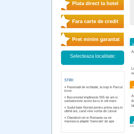
Plata direct la hotel
Fara carte de credit
Pret minim garantat
A
Selecteaza localitate:
L
n
STIRI
» Pasionatii de echitatie, la trap in Parcul
Izvor
A
» Bucurestiul implineste 555 de ani si
d
sarbatoreste acest lucru in stil mare
l
» Sudul bate Nordul pentru prima oara in
ultimii ani, cand vine vorba de Litoral
» Olandezii vin in Romania sa ne
mareasca plajele 'mancate' de ape
++