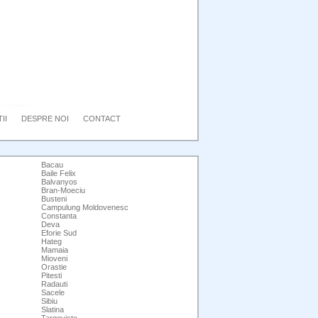
II
DESPRE NOI
CONTACT
Bacau
Baile Felix
Balvanyos
Bran-Moeciu
Busteni
Campulung Moldovenesc
Constanta
Deva
Eforie Sud
Hateg
Mamaia
Mioveni
Orastie
Pitesti
Radauti
Sacele
Sibiu
Slatina