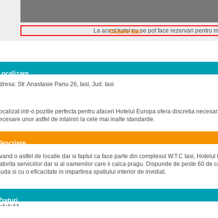
La acest hotel nu se pot face rezervari pentru 
Cazare Iasi
Localizare
dresa: Str. Anastasie Panu 26, Iasi, Jud. Iasi
ocalizat intr-o pozitie perfecta pentru afaceri Hotelul Europa ofera discretia necesara
ecesare unor astfel de intalniri la cele mai inalte standarde.
Descriere
vand o astfel de locatie dar si faptul ca face parte din complexul W.T.C Iasi, Hotelul 
atorita serviciilor dar si al oamenilor care ii calca pragu. Dispunde de peste 60 de
auda si cu o eficacitate in impartirea spatiului interior de invidiat.
Preturi
-+-+-++