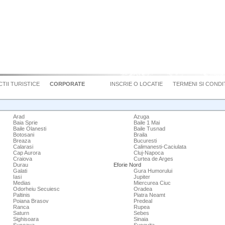
TII TURISTICE
CORPORATE
INSCRIE O LOCATIE
TERMENI SI CONDIT
Arad
Azuga
Baia Sprie
Baile 1 Mai
Baile Olanesti
Baile Tusnad
Botosani
Braila
Breaza
Bucuresti
Calarasi
Calimanesti-Caciulata
Cap Aurora
Cluj-Napoca
Craiova
Curtea de Arges
Durau
Eforie Nord
Galati
Gura Humorului
Iasi
Jupiter
Medias
Miercurea Ciuc
Odorheiu Secuiesc
Oradea
Paltinis
Piatra Neamt
Poiana Brasov
Predeal
Ranca
Rupea
Saturn
Sebes
Sighisoara
Sinaia