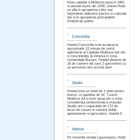
fosta capitala a Moldovei pana in 1861
si atestat istoric din 1408, Unirea Hotel
se afla in apropierea celor mai
importante obiective istorice si culturale
dar si in apropierea principalelor
institutii ale judetu
Concordia
Hotelul Concordia este localizat la
aproximativ 10 minute de cetrul
aglomerat al Capitalei Moldovei dar intr-
o zona linistita, la intrarea in zona
rezidentiala Bucium. Hotelul dispune de
26 de camere din care 2 garsoniere cu
un personal care acorda aten
Studis
Hotelul este un hotel de 3 stele pentru
tineret, ce apartine de SC Turism
Moldova SA si este situat intr-o zona
considerata semicentrala a orasului.
Studis are o capacitate de 172 de
locuri de cazare in camere duble,
apartamente si garsoniere. Hotelul S
Astoria
Pe renumita strada Lapusneanu, Hotel