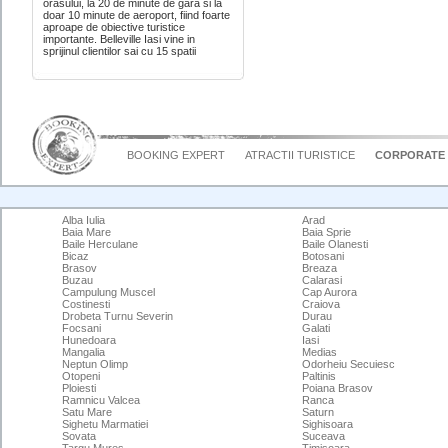
orasului, la 20 de minute de gara si la
doar 10 minute de aeroport, fiind foarte
aproape de obiective turistice
importante. Belleville Iasi vine in
sprijinul clientilor sai cu 15 spatii
BOOKING EXPERT
ATRACTII TURISTICE
CORPORATE
Alba Iulia
Arad
Baia Mare
Baia Sprie
Baile Herculane
Baile Olanesti
Bicaz
Botosani
Brasov
Breaza
Buzau
Calarasi
Campulung Muscel
Cap Aurora
Costinesti
Craiova
Drobeta Turnu Severin
Durau
Focsani
Galati
Hunedoara
Iasi
Mangalia
Medias
Neptun Olimp
Odorheiu Secuiesc
Otopeni
Paltinis
Ploiesti
Poiana Brasov
Ramnicu Valcea
Ranca
Satu Mare
Saturn
Sighetu Marmatiei
Sighisoara
Sovata
Suceava