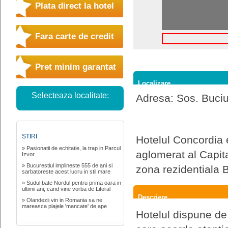
Plata direct la hotel
Fara carte de credit
Pret minim garantat
Localizare
Selecteaza localitate:
Adresa: Sos. Bucium
STIRI
Hotelul Concordia e
» Pasionatii de echitatie, la trap in Parcul
aglomerat al Capital
Izvor
» Bucurestiul implineste 555 de ani si
zona rezidentiala 
sarbatoreste acest lucru in stil mare
» Sudul bate Nordul pentru prima oara in
ultimii ani, cand vine vorba de Litoral
Descriere
» Olandezii vin in Romania sa ne
mareasca plajele 'mancate' de ape
Hotelul dispune de