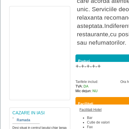
care acorda atentie
unic. Serviciile de
relaxanta recomand
asteptata.Indiferen
restaurante,cu posi
sau nefumatorilor.
Preturi
+-+-+-+-+
Tarifele includ:
Ora h
TVA:
DA
Mic dejun:
NU
Facilitati
Facilitati Hotel
CAZARE IN IASI
Bar
Ramada
Cutie de valori
Fax
Desi situat in centrul Iasului chiar langa