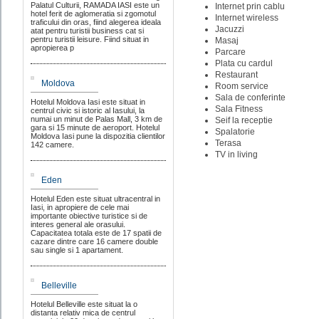
Palatul Culturii, RAMADA IASI este un
Internet prin cablu
hotel ferit de aglomeratia si zgomotul
Internet wireless
traficului din oras, fiind alegerea ideala
Jacuzzi
atat pentru turistii business cat si
pentru turistii leisure. Fiind situat in
Masaj
apropierea p
Parcare
Plata cu cardul
Restaurant
Moldova
Room service
Sala de conferinte
Hotelul Moldova Iasi este situat in
Sala Fitness
centrul civic si istoric al Iasului, la
numai un minut de Palas Mall, 3 km de
Seif la receptie
gara si 15 minute de aeroport. Hotelul
Spalatorie
Moldova Iasi pune la dispozitia clientilor
Terasa
142 camere.
TV in living
Eden
Hotelul Eden este situat ultracentral in
Iasi, in apropiere de cele mai
importante obiective turistice si de
interes general ale orasului.
Capacitatea totala este de 17 spatii de
cazare dintre care 16 camere double
sau single si 1 apartament.
Belleville
Hotelul Belleville este situat la o
distanta relativ mica de centrul