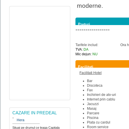
moderne.
Preturi
-----------------
Tarifele includ:
Ora h
TVA:
DA
Mic dejun:
NU
Facilitati
Facilitati Hotel
Bar
Discoteca
Fax
Inchirieri de atv-uri
Internet prin cablu
Jacuzzi
Masaj
CAZARE IN PREDEAL
Parcare
Piscina
Hera
Plata cu cardul
Room service
Situat pe drumul ce leaga Capitala