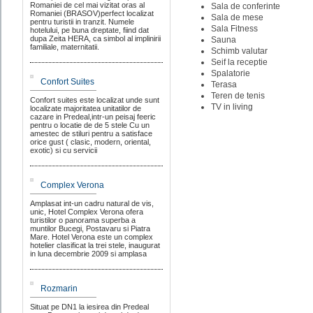
Romaniei de cel mai vizitat oras al
Sala de conferinte
Romaniei (BRASOV)perfect localizat
Sala de mese
pentru turistii in tranzit. Numele
Sala Fitness
hotelului, pe buna dreptate, fiind dat
dupa Zeita HERA, ca simbol al implinirii
Sauna
familiale, maternitatii.
Schimb valutar
Seif la receptie
Spalatorie
Confort Suites
Terasa
Teren de tenis
Confort suites este localizat unde sunt
TV in living
localizate majoritatea unitatilor de
cazare in Predeal,intr-un peisaj feeric
pentru o locatie de de 5 stele Cu un
amestec de stiluri pentru a satisface
orice gust ( clasic, modern, oriental,
exotic) si cu servicii
Complex Verona
Amplasat int-un cadru natural de vis,
unic, Hotel Complex Verona ofera
turistilor o panorama superba a
muntilor Bucegi, Postavaru si Piatra
Mare. Hotel Verona este un complex
hotelier clasificat la trei stele, inaugurat
in luna decembrie 2009 si amplasa
Rozmarin
Situat pe DN1 la iesirea din Predeal