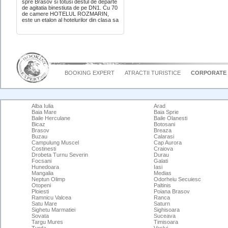
spre Brasov si totusi destul de departe
de agitatia binestiuta de pe DN1. Cu 70
de camere HOTELUL ROZMARIN,
este un etalon al hotelurilor din clasa sa
BOOKING EXPERT
ATRACTII TURISTICE
CORPORATE
Alba Iulia
Arad
Baia Mare
Baia Sprie
Baile Herculane
Baile Olanesti
Bicaz
Botosani
Brasov
Breaza
Buzau
Calarasi
Campulung Muscel
Cap Aurora
Costinesti
Craiova
Drobeta Turnu Severin
Durau
Focsani
Galati
Hunedoara
Iasi
Mangalia
Medias
Neptun Olimp
Odorheiu Secuiesc
Otopeni
Paltinis
Ploiesti
Poiana Brasov
Ramnicu Valcea
Ranca
Satu Mare
Saturn
Sighetu Marmatiei
Sighisoara
Sovata
Suceava
Targu Mures
Timisoara