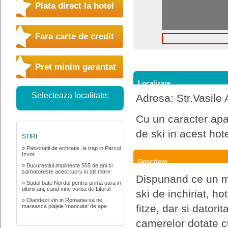
Plata direct la hotel
Fara carte de credit
Pret minim garantat
Localizare
Selecteaza localitate:
Adresa: Str.Vasile
Cu un caracter apar
de ski in acest ho
STIRI
» Pasionatii de echitatie, la trap in Parcul
Izvor
Descriere
» Bucurestiul implineste 555 de ani si
sarbatoreste acest lucru in stil mare
Dispunand ce un mo
» Sudul bate Nordul pentru prima oara in
ultimii ani, cand vine vorba de Litoral
ski de inchiriat, ho
» Olandezii vin in Romania sa ne
fitze, dar si datori
mareasca plajele 'mancate' de ape
camerelor dotate cu