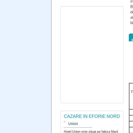
m
B
d
a
b
CAZARE IN EFORIE NORD
Union
Hotel Union este situat pe faleza Marii