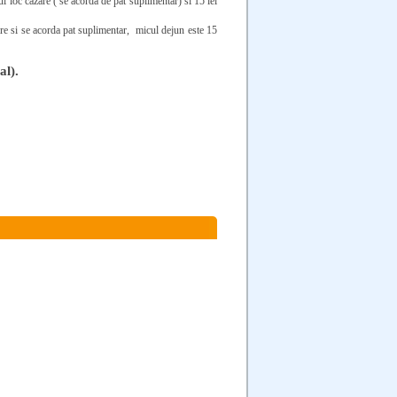
i loc cazare ( se acorda de pat suplimentar) si 15 lei
re si se acorda pat suplimentar,
micul dejun este 15
al).