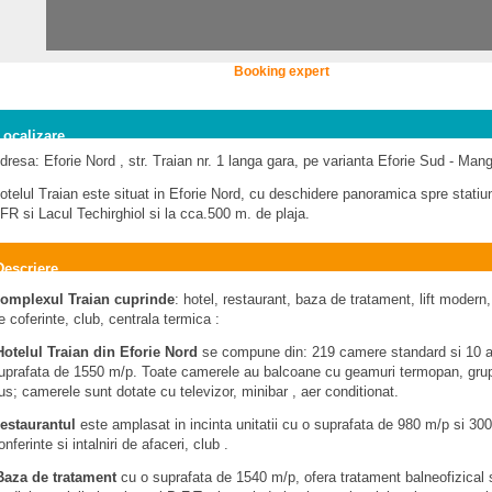
Booking expert
Localizare
dresa: Eforie Nord , str. Traian nr. 1 langa gara, pe varianta Eforie Sud - Man
otelul Traian este situat in Eforie Nord, cu deschidere panoramica spre statiun
FR si Lacul Techirghiol si la cca.500 m. de plaja.
Descriere
omplexul Traian cuprinde
: hotel, restaurant, baza de tratament, lift modern
e coferinte, club, centrala termica :
otelul Traian din Eforie Nord
se compune din: 219 camere standard si 10 a
uprafata de 1550 m/p. Toate camerele au balcoane cu geamuri termopan, grup 
us; camerele sunt dotate cu televizor, minibar , aer conditionat.
estaurantul
este amplasat in incinta unitatii cu o suprafata de 980 m/p si 300 l
onferinte si intalniri de afaceri, club .
aza de tratament
cu o suprafata de 1540 m/p, ofera tratament balneofizical s