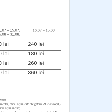
1.07 – 15.07.
16.07 – 15.08
6.08 – 31.08.
 lei
240 lei
 lei
180 lei
 lei
260 lei
 lei
360 lei
entar.
entar, micul dejun este obligatoriu -9 lei/zi/copil ).
 mic dejun inclus;