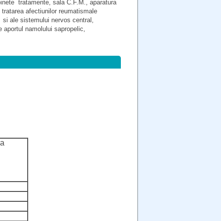
abinete tratamente, sala C.F.M., aparatura
tratarea afectiunilor reumatismale
e si ale sistemului nervos central,
e aportul namolului sapropelic,
ra