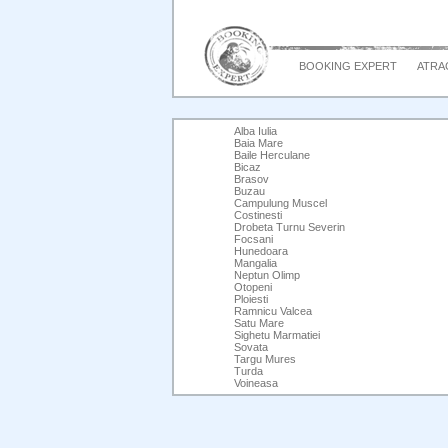
BOOKING EXPERT
ATRAC
Alba Iulia
Baia Mare
Baile Herculane
Bicaz
Brasov
Buzau
Campulung Muscel
Costinesti
Drobeta Turnu Severin
Focsani
Hunedoara
Mangalia
Neptun Olimp
Otopeni
Ploiesti
Ramnicu Valcea
Satu Mare
Sighetu Marmatiei
Sovata
Targu Mures
Turda
Voineasa