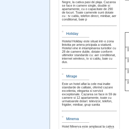
Negre, la cativa pasi de plaja. Cazarea
se face in camere single, double si
apartamente, cu o capacitate de 290
de locuri. Toate camerele sunt dotate
cu : tv cablu, telefon direct, minibar, aer
conditionat, baie p
Holiday
Hotelul Holiday este situat intr-o zona
linistita pe artera pricipala a statiunii.
Hotelul vine in intampinarea turistilor cu
28 de camere duble, dotate conform
ultimelor standarde cu: aer conditionat,
internet wireless, tv si cablu, baie cu
dus.
Mirage
Este un hotel aflat la cele mai inalte
standarde de calitate, oferind cazare
excelenta, eleganta si servicii
exceptionale. Cazarea se face in 59 de
camere si 12 apartamente, toate cu
urmatoarele dotari: televizor, telefon,
frigider, minibar, grup sanita
Minerva
Hotel Minerva este amplasat la cativa