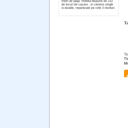
metri de plaja. Hotelul dispune de 232
de locuri de cazare , in camere single
si double, repartizate pe cele 3 niveluri.
Ta
Ta
TV
Mi