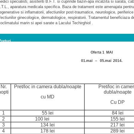
edici specialisti, asistenti B.F.T. si cuprinde bazin-apa incalzita si sarata, c
.T.L., aparatura medicala specifica. Baza de tratament este amenajata pentru 
egenerative si inflamatorii, afectiunilor post-traumatice, neurologice, periferic
fectiunilor ginecologice, dermatologice, respiratorii. Tratamentul beneficiaza d
ioclimatului marin si apei sarate a Lacului Techirghiol .
Preturi
Oferta 1 MAI
01.mai – 05.mai 2014.
Nr.
Pret/loc in camera dubla/noapte
Pret/loc in came
nopti
dubla/noapte
cu MD
Cu DP
1
55 lei
84 lei
2
100 lei
155 lei
3
134 lei
217 lei
4
178 lei
289 lei