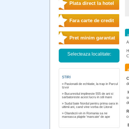
Plata direct la hotel
Fara carte de credit
Pret minim garantat
A
H
Selecteaza localitate:
C
STIRI
C
d
» Pasionatii de echitatie, la trap in Parcul
Izvor
H
» Bucurestiul implineste 555 de ani si
sarbatoreste acest lucru in stil mare
s
d
» Sudul bate Nordul pentru prima oara in
ultimii ani, cand vine vorba de Litoral
R
» Olandezii vin in Romania sa ne
c
mareasca plajele 'mancate' de ape
B