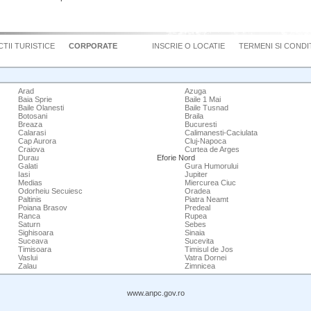
TII TURISTICE
CORPORATE
INSCRIE O LOCATIE
TERMENI SI CONDIT
Arad
Azuga
Baia Sprie
Baile 1 Mai
Baile Olanesti
Baile Tusnad
Botosani
Braila
Breaza
Bucuresti
Calarasi
Calimanesti-Caciulata
Cap Aurora
Cluj-Napoca
Craiova
Curtea de Arges
Durau
Eforie Nord
Galati
Gura Humorului
Iasi
Jupiter
Medias
Miercurea Ciuc
Odorheiu Secuiesc
Oradea
Paltinis
Piatra Neamt
Poiana Brasov
Predeal
Ranca
Rupea
Saturn
Sebes
Sighisoara
Sinaia
Suceava
Sucevita
Timisoara
Timisul de Jos
Vaslui
Vatra Dornei
Zalau
Zimnicea
www.anpc.gov.ro