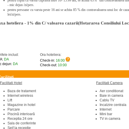
pentru copiii cu varsta cuprinsa intre 10- 15.99 ani, se achita 65%
din contravaloarea unu
- mic dejun /zi/pers.
pentru persoane cu varsta peste 16 ani se achita 85 % din contravaloarea unui loc de caza
lei/zi/pers.
xa hoteliera - 1% din C/ valoarea cazarii(Hotararea Consiliului Loc
rifele includ:
Ora hoteliera:
A:
DA
Check-in:
16:00
c dejun:
DA
Check-out:
10:00
Facilitati
Facilitati Hotel
Facilitati Camera
Baza de tratament
Aer conditionat
Internet wireless
Baie in camera
Lift
Cablu TV
Magazine in hotel
Incalzire centrala
Parcare
Internet
Piscină interioară
Mini bar
Receptia 24 ore
TV in camera
Sala de conferinte
Seif la receptie