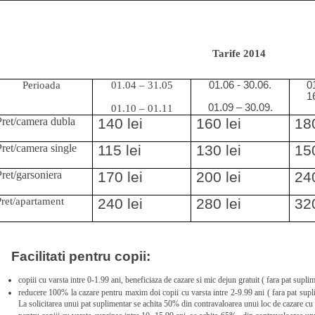
Tarife 2014
Perioada
01.04 – 31.05
01.06 - 30.06.
0
1
01.09 – 30.09.
01.10 – 01.11
Pret/camera dubla
140 lei
160 lei
180
Pret/camera single
115 lei
130 lei
150
Pret/garsoniera
170 lei
200 lei
240
Pret/apartament
240 lei
280 lei
320
Facilitati pentru copii:
copiii cu varsta intre 0-1.99 ani, beneficiaza de cazare si mic dejun gratuit ( fara pat suplim
reducere 100% la cazare pentru maxim doi copii cu varsta intre 2-9.99 ani ( fara pat suplim
La solicitarea unui pat suplimentar se achita 50% din contravaloarea unui loc de cazare cu