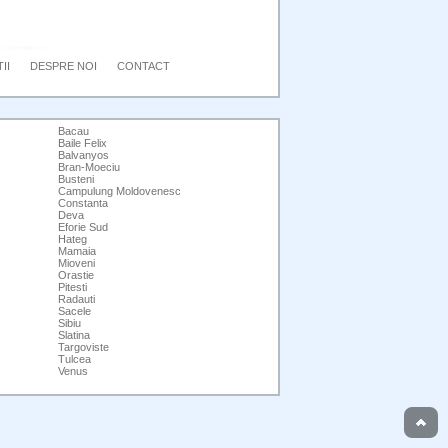
II
DESPRE NOI
CONTACT
Bacau
Baile Felix
Balvanyos
Bran-Moeciu
Busteni
Campulung Moldovenesc
Constanta
Deva
Eforie Sud
Hateg
Mamaia
Mioveni
Orastie
Pitesti
Radauti
Sacele
Sibiu
Slatina
Targoviste
Tulcea
Venus