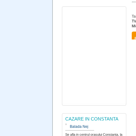
---
Ta
TV
Mi
CAZARE IN CONSTANTA
Balada Nej
Se afla in centrul orasului Constanta, la