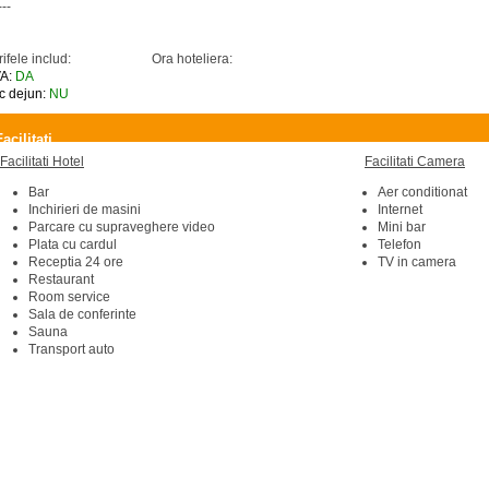
---
rifele includ:
Ora hoteliera:
A:
DA
c dejun:
NU
Facilitati
Facilitati Hotel
Facilitati Camera
Bar
Aer conditionat
Inchirieri de masini
Internet
Parcare cu supraveghere video
Mini bar
Plata cu cardul
Telefon
Receptia 24 ore
TV in camera
Restaurant
Room service
Sala de conferinte
Sauna
Transport auto