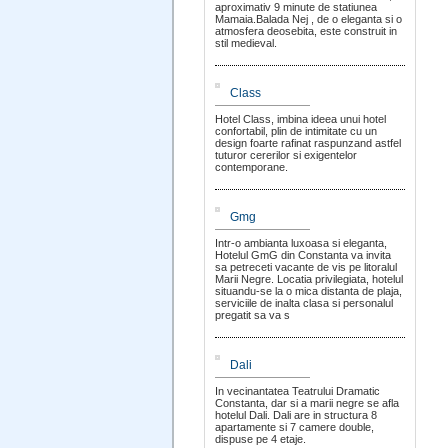
aproximativ 9 minute de statiunea
Mamaia.Balada Nej , de o eleganta si o
atmosfera deosebita, este construit in
stil medieval.
Class
Hotel Class, imbina ideea unui hotel
confortabil, plin de intimitate cu un
design foarte rafinat raspunzand astfel
tuturor cererilor si exigentelor
contemporane.
Gmg
Intr-o ambianta luxoasa si eleganta,
Hotelul GmG din Constanta va invita
sa petreceti vacante de vis pe litoralul
Marii Negre. Locatia privilegiata, hotelul
situandu-se la o mica distanta de plaja,
serviciile de inalta clasa si personalul
pregatit sa va s
Dali
In vecinantatea Teatrului Dramatic
Constanta, dar si a marii negre se afla
hotelul Dali. Dali are in structura 8
apartamente si 7 camere double,
dispuse pe 4 etaje.