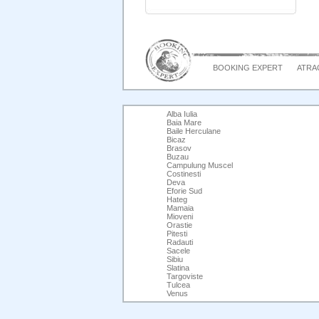
BOOKING EXPERT
ATRAC
Alba Iulia
Baia Mare
Baile Herculane
Bicaz
Brasov
Buzau
Campulung Muscel
Costinesti
Deva
Eforie Sud
Hateg
Mamaia
Mioveni
Orastie
Pitesti
Radauti
Sacele
Sibiu
Slatina
Targoviste
Tulcea
Venus