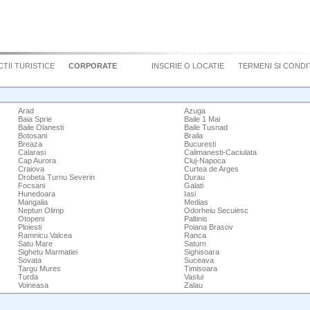
TII TURISTICE
CORPORATE
INSCRIE O LOCATIE
TERMENI SI CONDIT
Arad
Azuga
Baia Sprie
Baile 1 Mai
Baile Olanesti
Baile Tusnad
Botosani
Braila
Breaza
Bucuresti
Calarasi
Calimanesti-Caciulata
Cap Aurora
Cluj-Napoca
Craiova
Curtea de Arges
Drobeta Turnu Severin
Durau
Focsani
Galati
Hunedoara
Iasi
Mangalia
Medias
Neptun Olimp
Odorheiu Secuiesc
Otopeni
Paltinis
Ploiesti
Poiana Brasov
Ramnicu Valcea
Ranca
Satu Mare
Saturn
Sighetu Marmatiei
Sighisoara
Sovata
Suceava
Targu Mures
Timisoara
Turda
Vaslui
Voineasa
Zalau