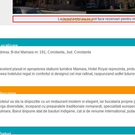
La acest hotel nu se pot face rezervari pentru 
Cazare Constanta
Localizare
dresa: B-dul Mamaia nr. 191, Constanta, Jud. Constanta
xcelent plasat in apropierea statiunii turistice Mamaia, Hotel Royal reprezinta, prob
deea hotelului regal in confortul si designul cel mai rafinat, raspunzand astfel tutur
Descriere
otelul va sta la dispozitie cu un restaurant modern si elegant, iar bucataria proprie 
arga diversitate, incepand cu preparatele traditionale romanesti, specialitati europe
ulinara. Barul dispune atat de bauturi indigene, cat si de renume international, put
Preturi