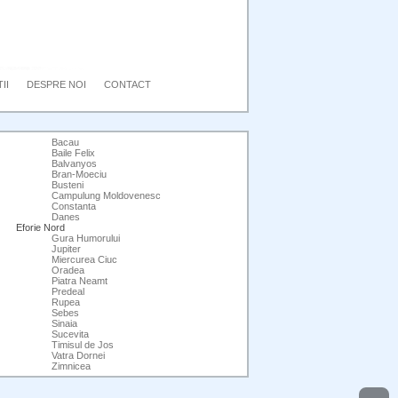
II
DESPRE NOI
CONTACT
Bacau
Baile Felix
Balvanyos
Bran-Moeciu
Busteni
Campulung Moldovenesc
Constanta
Danes
Eforie Nord
Gura Humorului
Jupiter
Miercurea Ciuc
Oradea
Piatra Neamt
Predeal
Rupea
Sebes
Sinaia
Sucevita
Timisul de Jos
Vatra Dornei
Zimnicea