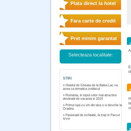
Plata direct la hotel
Fara carte de credit
Pret minim garantat
A
Selecteaza localitate:
E
i
STIRI
» Hotelul de Gheata de la Balea Lac va
avea ca tematica zodiacul
» Romania, in topul celor mai atractive
H
destinatii de vacanta in 2015
l
» Primul spa cu vin din tara s-a deschis la
c
Oradea
» Pasionatii de echitatie, la trap in Parcul
Izvor