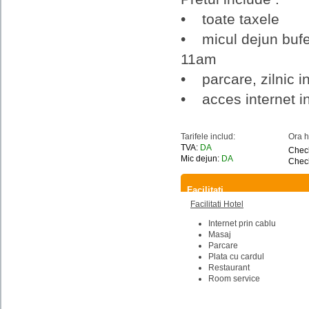
• toate taxele
• micul dejun bufet
11am
• parcare, zilnic in
• acces internet in
Tarifele includ:
Ora h
TVA:
DA
Check
Mic dejun:
DA
Check
Facilitati
Facilitati Hotel
Internet prin cablu
Masaj
Parcare
Plata cu cardul
Restaurant
Room service