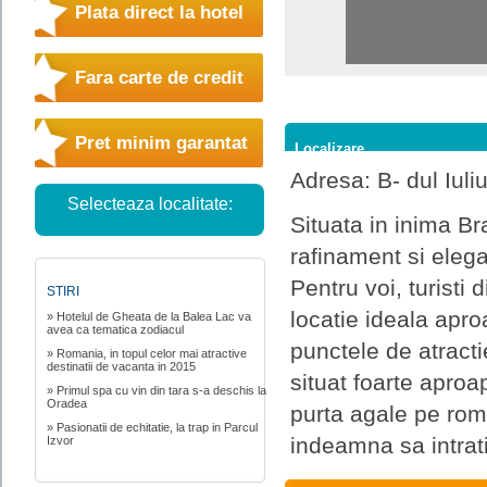
Plata direct la hotel
Fara carte de credit
Pret minim garantat
Localizare
Adresa: B- dul Iul
Selecteaza localitate:
Situata in inima B
rafinament si eleg
Pentru voi, turisti
STIRI
locatie ideala apro
» Hotelul de Gheata de la Balea Lac va
avea ca tematica zodiacul
punctele de atracti
» Romania, in topul celor mai atractive
destinatii de vacanta in 2015
situat foarte apro
» Primul spa cu vin din tara s-a deschis la
Oradea
purta agale pe roma
» Pasionatii de echitatie, la trap in Parcul
indeamna sa intrati
Izvor