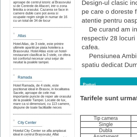
Design-ul clasic inc
aproape de centrul istoric al Brasovului
si de Centrele de Afaceri, intr-o zona
linistita a orasului. Cazarea se face in
pe care o doreste f
camere duble care pot avea si
ocupatie regim single in numar de 16
atentie pentru oasp
cu un total de 34 de locur
De curand am inaug
Atlas
respectiv 28 locuri
Hotel Atlas, de 3 stele, este printre
cafea.
ultimele aparitii pe piata hoteliera a
Brasovului. Hotel Atlas este un hotel-
Pensiunea Ambient
restaurant clasificat la 3 stele, ce ofera
tot confortul necesar unui sejur de
neuitat la poalele tampei.
spatiu dedicat Du
Ramada
Preturi
Hotel Ramada, de 4 stele, este
pozitionat ideal in Brasov, in localitatea
Sacele, aproape de cele mai
importante puncte de reper ale orasului
Tarifele sunt urma
de la poalele Tampei. Locatie de lux,
mare ca si dimensiuni, cu 113 camere,
dispune de toate facilitatile neces
Tip camera
City Center
Single
Dubla
Hotelul City Center se afla amplasat
ideal in centrul Brasovului. Aflat
Apartament