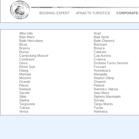
BOOKING EXPERT
ATRACTII TURISTICE
CORPORATE
Alba Iulia
Arad
Baia Mare
Baia Sprie
Baile Herculane
Baile Olanesti
Bicaz
Botosani
Brasov
Breaza
Buzau
Calarasi
Campulung Muscel
Cap Aurora
Costinesti
Craiova
Deva
Drobeta Turnu Severin
Eforie Sud
Focsani
Hateg
Hunedoara
Mamaia
Mangalia
Mioveni
Neptun Olimp
Orastie
Otopeni
Pitesti
Ploiesti
Radauti
Ramnicu Valcea
Sacele
Satu Mare
Sibiu
Sighetu Marmatiei
Slatina
Sovata
Targoviste
Targu Mures
Tulcea
Turda
Venus
Voineasa