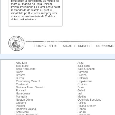
Este situat la aproximativ 15 minute de
mers cu masina de Piata Unirii si
Palatul Parlamentului. Hotelul este dotat
la standarde de 3 stele cu preturi
imbatabile pe Bucuresti si imprejurimi
chiar si pentru hotelurile de 2 stele cu
dotari mult inferioare.
BOOKING EXPERT
ATRACTII TURISTICE
CORPORATE
Alba Iulia
Arad
Baia Mare
Baia Sprie
Baile Herculane
Baile Olanesti
Bicaz
Botosani
Brasov
Breaza
Buzau
Calarasi
Campulung Muscel
Cap Aurora
Costinesti
Craiova
Drobeta Turnu Severin
Durau
Focsani
Galati
Hunedoara
Iasi
Mangalia
Medias
Neptun Olimp
Odorheiu Secuiesc
Otopeni
Paltinis
Ploiesti
Poiana Brasov
Ramnicu Valcea
Ranca
Satu Mare
Saturn