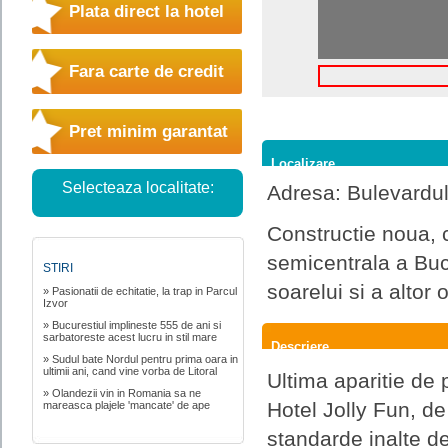
Plata direct la hotel
Fara carte de credit
Pret minim garantat
Localizare
Selecteaza localitate:
Adresa: Bulevardul
Constructie noua, 
semicentrala a Buc
STIRI
soarelui si a altor
» Pasionatii de echitatie, la trap in Parcul
Izvor
» Bucurestiul implineste 555 de ani si
sarbatoreste acest lucru in stil mare
Descriere
» Sudul bate Nordul pentru prima oara in
ultimii ani, cand vine vorba de Litoral
Ultima aparitie de 
» Olandezii vin in Romania sa ne
Hotel Jolly Fun, de
mareasca plajele 'mancate' de ape
standarde inalte de