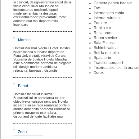
si calificat, design-ul renascentist de la
Camera pentru bagaje
finele veacului al XIX lea ce se
Fax
impleteste cu tendintele epocii
Internet prin cablu
moderne, ambianta destinsa,
excelentul raport pret/calitate, toate
Internet wireless
acestea duc mai departe mitul
Parcare
legendaru
Rent a car
Restaurant
Room service
Marshal
Sala Fitness
Schimb valutar
Hotelul Marshal, vechiul Hotel Batistei,
isi are locatia nu foarte departe de
Seif la receptie
Piata Universitatii, vizavi de Curtea
Spalatorie
Suprema de Juatitie Hotelul Marshal
Transfer aeroport
este o combinatie perfecta de eleganta,
stil, design modern, ambianta
Trezirea clientilor la ora sol
relaxanta, bun-gust, distinctie
Xerox
Banat
Hotelul este situat in inima
Bucurestiului, in apropierea tuturor
obiectivelor turistice centrale. Hotelul
incearca sa se faca remarcat printr-o
atentie deosebita acordata clientilor si
printr-o curatenie exemplara,
dispunand de toate facilitatile unui
Zenix