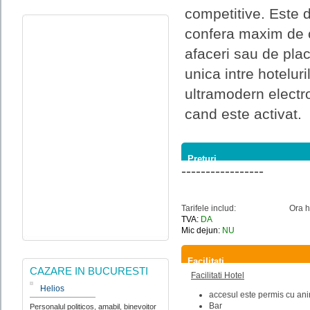
competitive. Este do
confera maxim de co
afaceri sau de place
unica intre hotelur
ultramodern electro
cand este activat.
Preturi
-----------------
Tarifele includ:
Ora h
TVA:
DA
Mic dejun:
NU
Facilitati
CAZARE IN BUCURESTI
Facilitati Hotel
Helios
accesul este permis cu an
Bar
Personalul politicos, amabil, binevoitor