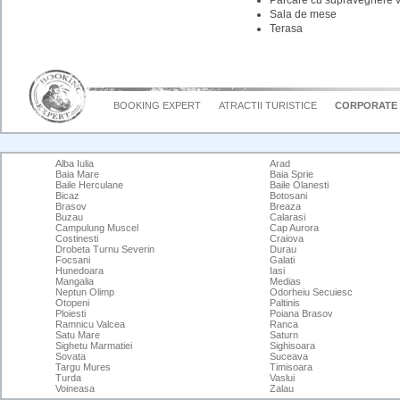
Sala de mese
Terasa
BOOKING EXPERT
ATRACTII TURISTICE
CORPORATE
Alba Iulia
Arad
Baia Mare
Baia Sprie
Baile Herculane
Baile Olanesti
Bicaz
Botosani
Brasov
Breaza
Buzau
Calarasi
Campulung Muscel
Cap Aurora
Costinesti
Craiova
Drobeta Turnu Severin
Durau
Focsani
Galati
Hunedoara
Iasi
Mangalia
Medias
Neptun Olimp
Odorheiu Secuiesc
Otopeni
Paltinis
Ploiesti
Poiana Brasov
Ramnicu Valcea
Ranca
Satu Mare
Saturn
Sighetu Marmatiei
Sighisoara
Sovata
Suceava
Targu Mures
Timisoara
Turda
Vaslui
Voineasa
Zalau