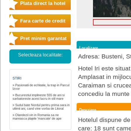
Plata direct la hotel
Fara carte de credit
Pret minim garantat
Localizare
Selecteaza localitate:
Adresa: Busteni, Str
Hotel Iri este situa
Amplasat in mijlocu
STIRI
Caraiman si crucea
» Pasionatii de echitatie, la trap in Parcul
Izvor
concediu la munte r
» Bucurestiul implineste 555 de ani si
sarbatoreste acest lucru in stil mare
» Sudul bate Nordul pentru prima oara in
ultimii ani, cand vine vorba de Litoral
Descriere
» Olandezii vin in Romania sa ne
Hotelul dispune de 
mareasca plajele 'mancate' de ape
care: 18 sunt came