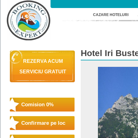
CAZARE HOTELURI
Hotel
Iri Bust
REZERVA ACUM
SERVICIU GRATUIT
Comision 0%
Confirmare pe loc