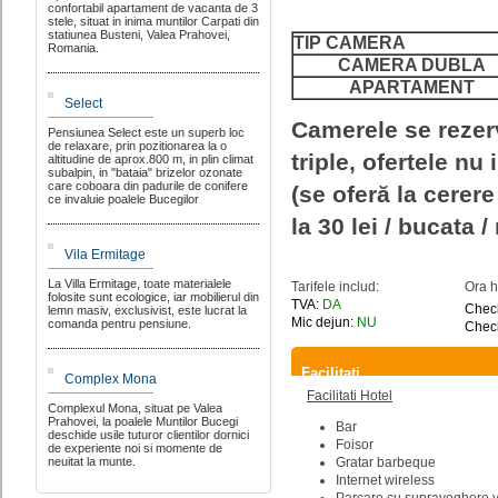
confortabil apartament de vacanta de 3
stele, situat in inima muntilor Carpati din
statiunea Busteni, Valea Prahovei,
TIP CAMERA
Romania.
CAMERA DUBLA
APARTAMENT
Select
Camerele se rezerv
Pensiunea Select este un superb loc
de relaxare, prin pozitionarea la o
triple, ofertele nu
altitudine de aprox.800 m, in plin climat
subalpin, in "bataia" brizelor ozonate
care coboara din padurile de conifere
(se oferă la cerere
ce invaluie poalele Bucegilor
la 30 lei / bucata 
Vila Ermitage
La Villa Ermitage, toate materialele
Tarifele includ:
Ora h
folosite sunt ecologice, iar mobilierul din
TVA:
DA
Check
lemn masiv, exclusivist, este lucrat la
Mic dejun:
NU
comanda pentru pensiune.
Check
Facilitati
Complex Mona
Facilitati Hotel
Complexul Mona, situat pe Valea
Prahovei, la poalele Muntilor Bucegi
Bar
deschide usile tuturor clientilor dornici
Foisor
de experiente noi si momente de
Gratar barbeque
neuitat la munte.
Internet wireless
Parcare cu supraveghere 