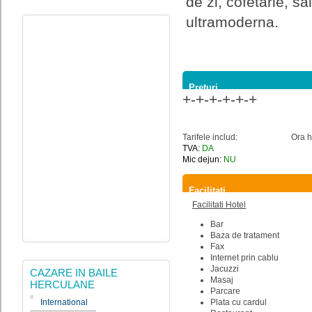
de zi, cofetarie, s
ultramoderna.
Preturi
+-+-+-+-+-+
Tarifele includ:
Ora h
TVA:
DA
Mic dejun:
NU
Facilitati
Facilitati Hotel
Bar
Baza de tratament
Fax
Internet prin cablu
Jacuzzi
CAZARE IN BAILE
Masaj
HERCULANE
Parcare
International
Plata cu cardul