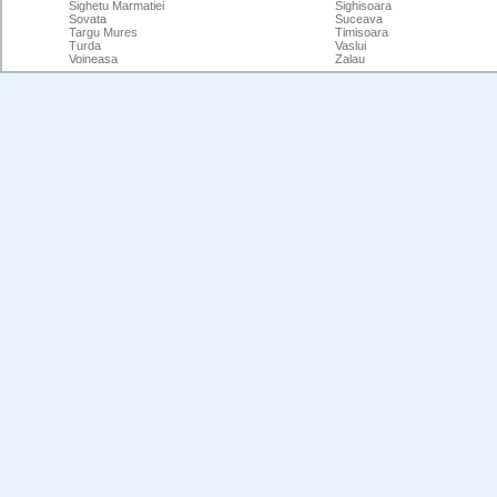
Sighetu Marmatiei
Sighisoara
Sovata
Suceava
Targu Mures
Timisoara
Turda
Vaslui
Voineasa
Zalau