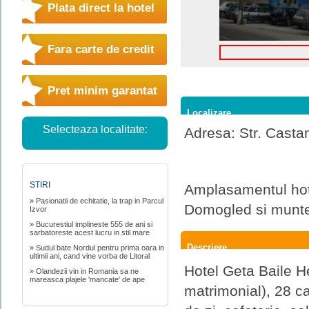
Plata direct la hotel
Fara carte de credit
Pret minim garantat
Localizare
Selecteaza localitate:
Adresa: Str. Castan
STIRI
Amplasamentul hotel
» Pasionatii de echitatie, la trap in Parcul
Domogled si muntel
Izvor
» Bucurestiul implineste 555 de ani si
sarbatoreste acest lucru in stil mare
Descriere
» Sudul bate Nordul pentru prima oara in
ultimii ani, cand vine vorba de Litoral
Hotel Geta Baile H
» Olandezii vin in Romania sa ne
mareasca plajele 'mancate' de ape
matrimonial), 28 c