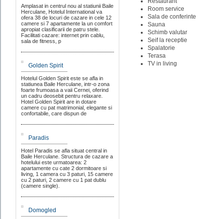
Restaurant
Amplasat in centrul nou al statiunii Baile
Room service
Herculane, Hotelul International va
Sala de conferinte
ofera 38 de locuri de cazare in cele 12
camere si 7 apartamente la un comfort
Sauna
apropiat clasificarii de patru stele.
Schimb valutar
Facilitati cazare: internet prin cablu,
Seif la receptie
sala de fitness, p
Spalatorie
Terasa
TV in living
Golden Spirit
Hotelul Golden Spirit este se afla in
statiunea Baile Herculane, intr-o zona
foarte frumoasa a vaii Cernei, oferind
un cadru deosebit pentru relaxare.
Hotel Golden Spirit are in dotare
camere cu pat matrimonial, elegante si
confortabile, care dispun de
Paradis
Hotel Paradis se afla situat central in
Baile Herculane. Structura de cazare a
hotelului este urmatoarea: 2
apartamente cu cate 2 dormitoare si
living, 1 camera cu 3 paturi, 15 camere
cu 2 paturi, 2 camere cu 1 pat dublu
(camere single).
Domogled