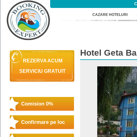
C
CAZARE HOTELURI
Hotel
Geta Ba
REZERVA ACUM
SERVICIU GRATUIT
Comision 0%
Confirmare pe loc