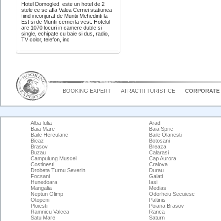
Hotel Domogled, este un hotel de 2
stele ce se afla Valea Cernei statiunea
fiind inconjurat de Muntii Mehedinti la
Est si de Muntii cernei la vest. Hotelul
are 1070 locuri in camere duble si
single, echipate cu baie si dus, radio,
TV color, telefon, inc
BOOKING EXPERT
ATRACTII TURISTICE
CORPORATE
Alba Iulia
Arad
Baia Mare
Baia Sprie
Baile Herculane
Baile Olanesti
Bicaz
Botosani
Brasov
Breaza
Buzau
Calarasi
Campulung Muscel
Cap Aurora
Costinesti
Craiova
Drobeta Turnu Severin
Durau
Focsani
Galati
Hunedoara
Iasi
Mangalia
Medias
Neptun Olimp
Odorheiu Secuiesc
Otopeni
Paltinis
Ploiesti
Poiana Brasov
Ramnicu Valcea
Ranca
Satu Mare
Saturn