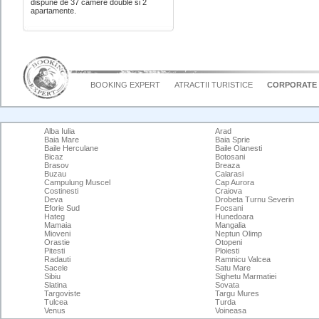
dispune de 37 camere double si 2
apartamente.
BOOKING EXPERT
ATRACTII TURISTICE
CORPORATE
Alba Iulia
Arad
Baia Mare
Baia Sprie
Baile Herculane
Baile Olanesti
Bicaz
Botosani
Brasov
Breaza
Buzau
Calarasi
Campulung Muscel
Cap Aurora
Costinesti
Craiova
Deva
Drobeta Turnu Severin
Eforie Sud
Focsani
Hateg
Hunedoara
Mamaia
Mangalia
Mioveni
Neptun Olimp
Orastie
Otopeni
Pitesti
Ploiesti
Radauti
Ramnicu Valcea
Sacele
Satu Mare
Sibiu
Sighetu Marmatiei
Slatina
Sovata
Targoviste
Targu Mures
Tulcea
Turda
Venus
Voineasa