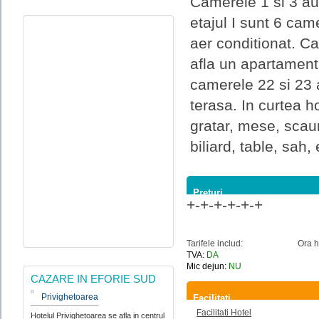
Camerele 1 si 3 au 
etajul I sunt 6 ca
aer conditionat. Ca
afla un apartament 
camerele 22 si 23 
terasa. In curtea h
gratar, mese, scau
biliard, table, sah, 
Preturi
+-+-+-+-+-+
Tarifele includ:
Ora h
TVA:
DA
Mic dejun:
NU
CAZARE IN EFORIE SUD
Privighetoarea
Facilitati
Facilitati Hotel
Hotelul Privighetoarea se afla in centrul