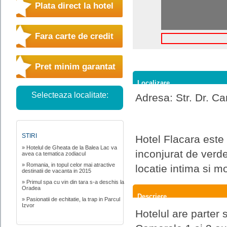
Plata direct la hotel
Fara carte de credit
Pret minim garantat
Localizare
Selecteaza localitate:
Adresa: Str. Dr. C
STIRI
Hotel Flacara este 
» Hotelul de Gheata de la Balea Lac va
inconjurat de verde
avea ca tematica zodiacul
» Romania, in topul celor mai atractive
locatie intima si m
destinatii de vacanta in 2015
» Primul spa cu vin din tara s-a deschis la
Oradea
Descriere
» Pasionatii de echitatie, la trap in Parcul
Izvor
Hotelul are parter 