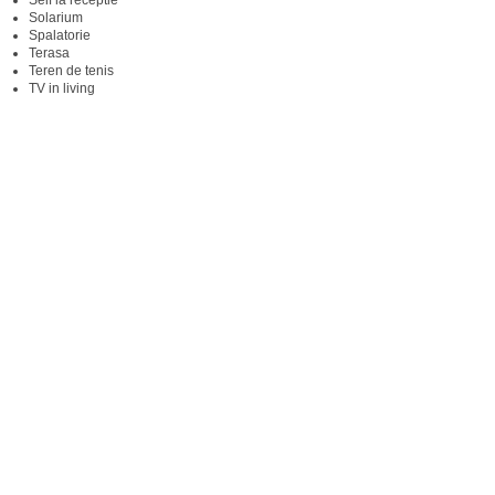
Seif la receptie
Solarium
Spalatorie
Terasa
Teren de tenis
TV in living