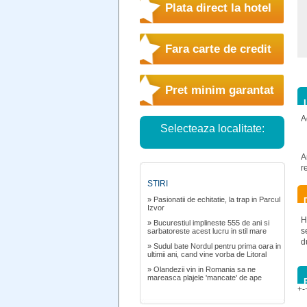
Plata direct la hotel
Fara carte de credit
Pret minim garantat
A
Selecteaza localitate:
A
r
STIRI
» Pasionatii de echitatie, la trap in Parcul
Izvor
H
» Bucurestiul implineste 555 de ani si
s
sarbatoreste acest lucru in stil mare
d
» Sudul bate Nordul pentru prima oara in
ultimii ani, cand vine vorba de Litoral
» Olandezii vin in Romania sa ne
mareasca plajele 'mancate' de ape
+-