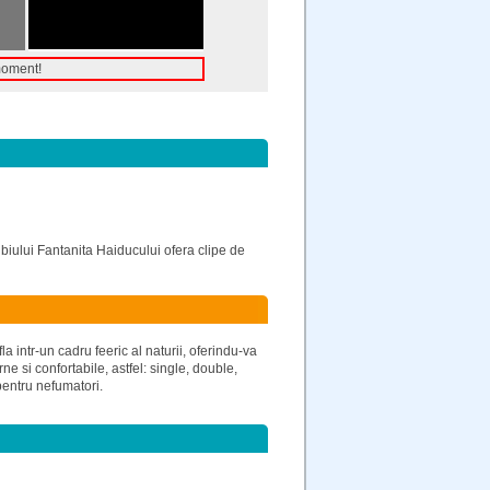
moment!
iului Fantanita Haiducului ofera clipe de
la intr-un cadru feeric al naturii, oferindu-va
 si confortabile, astfel: single, double,
entru nefumatori.