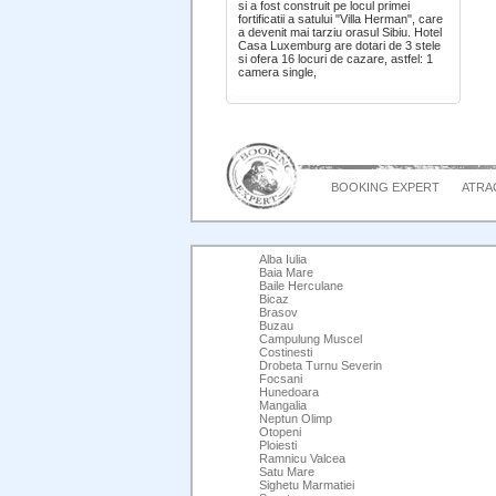
si a fost construit pe locul primei
fortificatii a satului "Villa Herman", care
a devenit mai tarziu orasul Sibiu. Hotel
Casa Luxemburg are dotari de 3 stele
si ofera 16 locuri de cazare, astfel: 1
camera single,
BOOKING EXPERT
ATRAC
Alba Iulia
Baia Mare
Baile Herculane
Bicaz
Brasov
Buzau
Campulung Muscel
Costinesti
Drobeta Turnu Severin
Focsani
Hunedoara
Mangalia
Neptun Olimp
Otopeni
Ploiesti
Ramnicu Valcea
Satu Mare
Sighetu Marmatiei