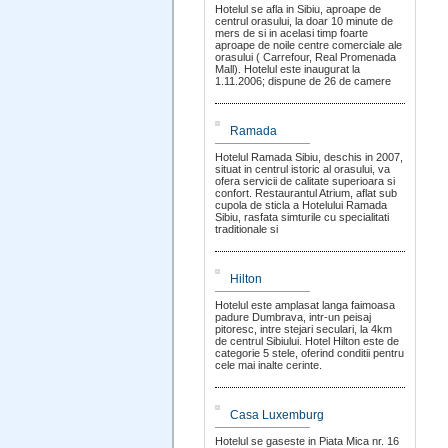
Hotelul se afla in Sibiu, aproape de
centrul orasului, la doar 10 minute de
mers de si in acelasi timp foarte
aproape de noile centre comerciale ale
orasului ( Carrefour, Real Promenada
Mall). Hotelul este inaugurat la
1.11.2006; dispune de 26 de camere
Ramada
Hotelul Ramada Sibiu, deschis in 2007,
situat in centrul istoric al orasului, va
ofera servicii de calitate superioara si
confort. Restaurantul Atrium, aflat sub
cupola de sticla a Hotelului Ramada
Sibiu, rasfata simturile cu specialitati
traditionale si
Hilton
Hotelul este amplasat langa faimoasa
padure Dumbrava, intr-un peisaj
pitoresc, intre stejari seculari, la 4km
de centrul Sibiului. Hotel Hilton este de
categorie 5 stele, oferind conditii pentru
cele mai inalte cerinte.
Casa Luxemburg
Hotelul se gaseste in Piata Mica nr. 16