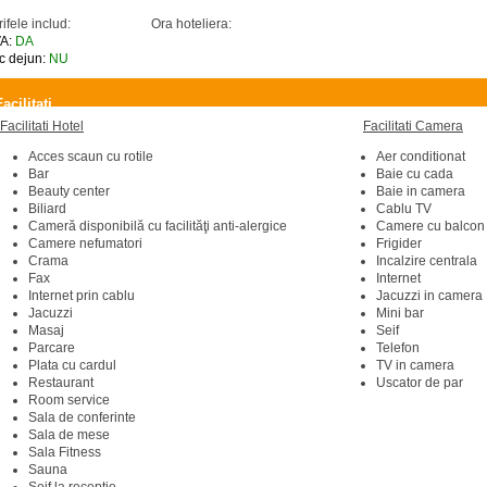
rifele includ:
Ora hoteliera:
A:
DA
c dejun:
NU
Facilitati
Facilitati Hotel
Facilitati Camera
Acces scaun cu rotile
Aer conditionat
Bar
Baie cu cada
Beauty center
Baie in camera
Biliard
Cablu TV
Cameră disponibilă cu facilităţi anti-alergice
Camere cu balcon
Camere nefumatori
Frigider
Crama
Incalzire centrala
Fax
Internet
Internet prin cablu
Jacuzzi in camera
Jacuzzi
Mini bar
Masaj
Seif
Parcare
Telefon
Plata cu cardul
TV in camera
Restaurant
Uscator de par
Room service
Sala de conferinte
Sala de mese
Sala Fitness
Sauna