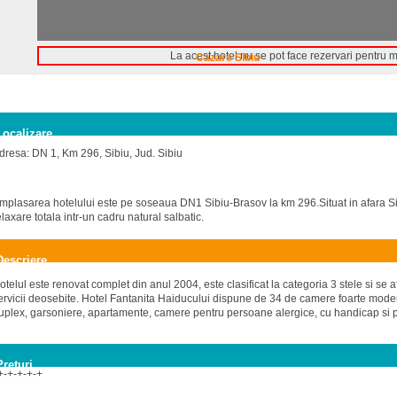
La acest hotel nu se pot face rezervari pentru 
Cazare Sibiu
Localizare
dresa: DN 1, Km 296, Sibiu, Jud. Sibiu
mplasarea hotelului este pe soseaua DN1 Sibiu-Brasov la km 296.Situat in afara Sib
elaxare totala intr-un cadru natural salbatic.
Descriere
otelul este renovat complet din anul 2004, este clasificat la categoria 3 stele si se af
ervicii deosebite. Hotel Fantanita Haiducului dispune de 34 de camere foarte moderne
uplex, garsoniere, apartamente, camere pentru persoane alergice, cu handicap si p
Preturi
+-+-+-+-+