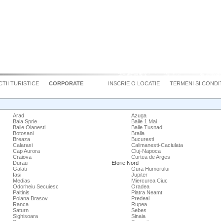
TII TURISTICE
CORPORATE
INSCRIE O LOCATIE
TERMENI SI CONDIT
Arad
Azuga
Baia Sprie
Baile 1 Mai
Baile Olanesti
Baile Tusnad
Botosani
Braila
Breaza
Bucuresti
Calarasi
Calimanesti-Caciulata
Cap Aurora
Cluj-Napoca
Craiova
Curtea de Arges
Durau
Eforie Nord
Galati
Gura Humorului
Iasi
Jupiter
Medias
Miercurea Ciuc
Odorheiu Secuiesc
Oradea
Paltinis
Piatra Neamt
Poiana Brasov
Predeal
Ranca
Rupea
Saturn
Sebes
Sighisoara
Sinaia