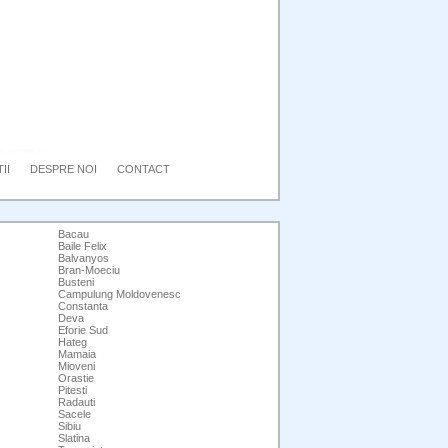
II
DESPRE NOI
CONTACT
Bacau
Baile Felix
Balvanyos
Bran-Moeciu
Busteni
Campulung Moldovenesc
Constanta
Deva
Eforie Sud
Hateg
Mamaia
Mioveni
Orastie
Pitesti
Radauti
Sacele
Sibiu
Slatina