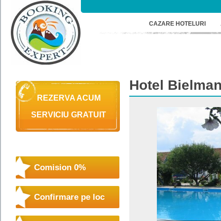
CAZARE HOTELURI
Hotel
Bielman
REZERVA ACUM
SERVICIU GRATUIT
Comision 0%
Confirmare pe loc