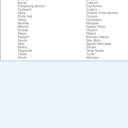
Buzau
Calarasi
Campulung Muscel
Cap Aurora
Costinesti
Craiova
Deva
Drobeta Turnu Severin
Eforie Sud
Focsani
Hateg
Hunedoara
Mamaia
Mangalia
Mioveni
Neptun Olimp
Orastie
Otopeni
Pitesti
Ploiesti
Radauti
Ramnicu Valcea
Sacele
Satu Mare
Sibiu
Sighetu Marmatiei
Slatina
Sovata
Targoviste
Targu Mures
Tulcea
Turda
Venus
Voineasa