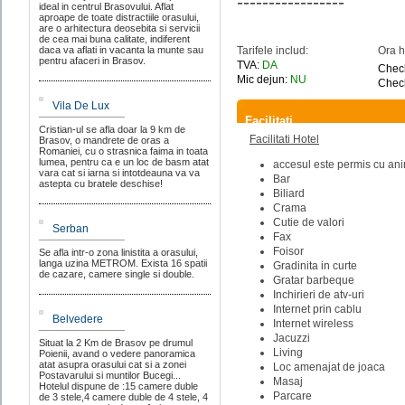
-----------------
ideal in centrul Brasovului. Aflat
aproape de toate distractiile orasului,
are o arhitectura deosebita si servicii
de cea mai buna calitate, indiferent
daca va aflati in vacanta la munte sau
Tarifele includ:
Ora h
pentru afaceri in Brasov.
TVA:
DA
Check
Mic dejun:
NU
Check
Vila De Lux
Facilitati
Cristian-ul se afla doar la 9 km de
Facilitati Hotel
Brasov, o mandrete de oras a
Romaniei, cu o strasnica faima in toata
lumea, pentru ca e un loc de basm atat
accesul este permis cu an
vara cat si iarna si intotdeauna va va
Bar
astepta cu bratele deschise!
Biliard
Crama
Cutie de valori
Serban
Fax
Foisor
Se afla intr-o zona linistita a orasului,
langa uzina METROM. Exista 16 spatii
Gradinita in curte
de cazare, camere single si double.
Gratar barbeque
Inchirieri de atv-uri
Internet prin cablu
Belvedere
Internet wireless
Jacuzzi
Situat la 2 Km de Brasov pe drumul
Living
Poienii, avand o vedere panoramica
atat asupra orasului cat si a zonei
Loc amenajat de joaca
Postavarului si muntilor Bucegi...
Masaj
Hotelul dispune de :15 camere duble
Parcare
de 3 stele,4 camere duble de 4 stele, 4