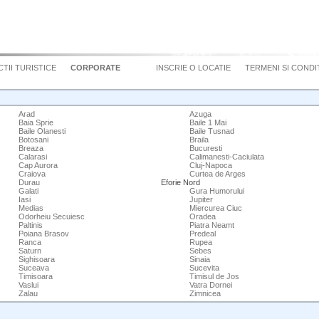
TII TURISTICE
CORPORATE
INSCRIE O LOCATIE
TERMENI SI CONDIT
Arad
Azuga
Baia Sprie
Baile 1 Mai
Baile Olanesti
Baile Tusnad
Botosani
Braila
Breaza
Bucuresti
Calarasi
Calimanesti-Caciulata
Cap Aurora
Cluj-Napoca
Craiova
Curtea de Arges
Durau
Eforie Nord
Galati
Gura Humorului
Iasi
Jupiter
Medias
Miercurea Ciuc
Odorheiu Secuiesc
Oradea
Paltinis
Piatra Neamt
Poiana Brasov
Predeal
Ranca
Rupea
Saturn
Sebes
Sighisoara
Sinaia
Suceava
Sucevita
Timisoara
Timisul de Jos
Vaslui
Vatra Dornei
Zalau
Zimnicea