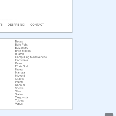
II
DESPRE NOI
CONTACT
Bacau
Baile Felix
Balvanyos
Bran-Moeciu
Busteni
Campulung Moldovenesc
Constanta
Deva
Eforie Sud
Hateg
Mamaia
Mioveni
Orastie
Pitesti
Radauti
Sacele
Sibiu
Slatina
Targoviste
Tulcea
Venus