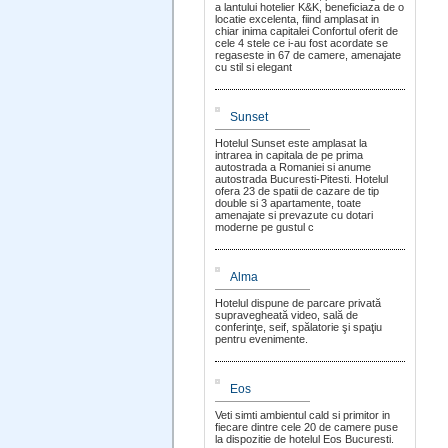
a lantului hotelier K&K, beneficiaza de o
locatie excelenta, fiind amplasat in
chiar inima capitalei Confortul oferit de
cele 4 stele ce i-au fost acordate se
regaseste in 67 de camere, amenajate
cu stil si elegant
Sunset
Hotelul Sunset este amplasat la
intrarea in capitala de pe prima
autostrada a Romaniei si anume
autostrada Bucuresti-Pitesti. Hotelul
ofera 23 de spatii de cazare de tip
double si 3 apartamente, toate
amenajate si prevazute cu dotari
moderne pe gustul c
Alma
Hotelul dispune de parcare privată
supravegheată video, sală de
conferinţe, seif, spălatorie şi spaţiu
pentru evenimente.
Eos
Veti simti ambientul cald si primitor in
fiecare dintre cele 20 de camere puse
la dispozitie de hotelul Eos Bucuresti.