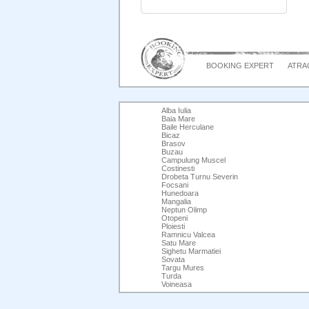
BOOKING EXPERT
ATRAC
Alba Iulia
Baia Mare
Baile Herculane
Bicaz
Brasov
Buzau
Campulung Muscel
Costinesti
Drobeta Turnu Severin
Focsani
Hunedoara
Mangalia
Neptun Olimp
Otopeni
Ploiesti
Ramnicu Valcea
Satu Mare
Sighetu Marmatiei
Sovata
Targu Mures
Turda
Voineasa