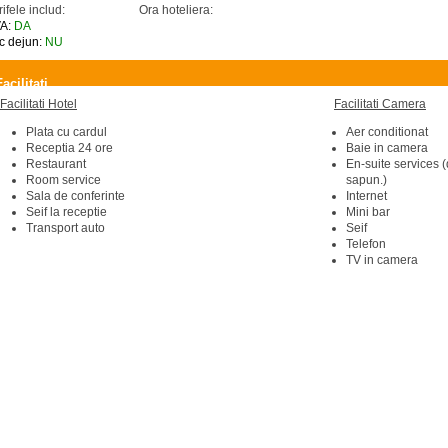
rifele includ:
Ora hoteliera:
A:
DA
c dejun:
NU
Facilitati
Facilitati Hotel
Facilitati Camera
Plata cu cardul
Aer conditionat
Receptia 24 ore
Baie in camera
Restaurant
En-suite services (
Room service
sapun.)
Sala de conferinte
Internet
Seif la receptie
Mini bar
Transport auto
Seif
Telefon
TV in camera