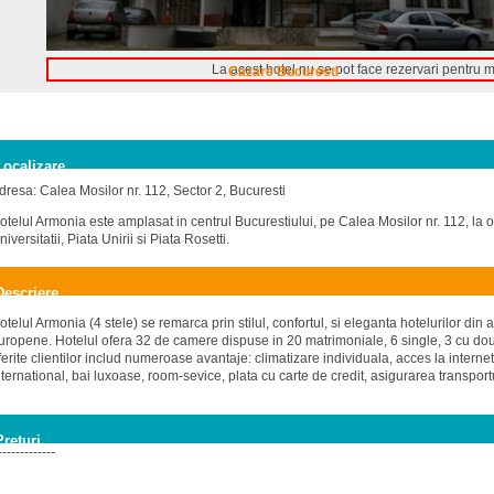
La acest hotel nu se pot face rezervari pentru 
Cazare Bucuresti
Localizare
dresa: Calea Mosilor nr. 112, Sector 2, Bucuresti
otelul Armonia este amplasat in centrul Bucurestiului, pe Calea Mosilor nr. 112, la 
niversitatii, Piata Unirii si Piata Rosetti.
Descriere
otelul Armonia (4 stele) se remarca prin stilul, confortul, si eleganta hotelurilor din
uropene. Hotelul ofera 32 de camere dispuse in 20 matrimoniale, 6 single, 3 cu doua p
ferite clientilor includ numeroase avantaje: climatizare individuala, acces la internet,
nternational, bai luxoase, room-sevice, plata cu carte de credit, asigurarea transportu
Preturi
-------------