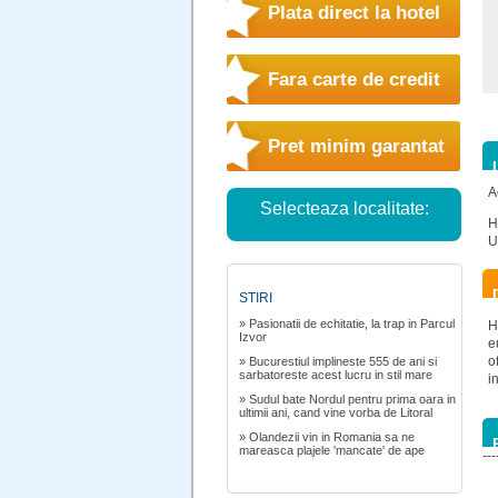
Plata direct la hotel
Fara carte de credit
Pret minim garantat
A
Selecteaza localitate:
H
U
STIRI
» Pasionatii de echitatie, la trap in Parcul
H
Izvor
e
o
» Bucurestiul implineste 555 de ani si
sarbatoreste acest lucru in stil mare
i
» Sudul bate Nordul pentru prima oara in
ultimii ani, cand vine vorba de Litoral
» Olandezii vin in Romania sa ne
mareasca plajele 'mancate' de ape
---