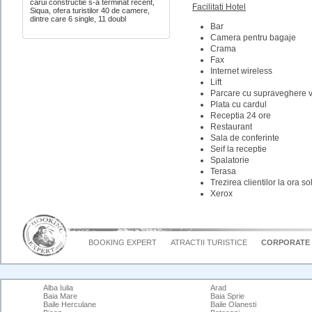
carui constructie s-a terminat recent,
Facilitati Hotel
Siqua, ofera turistilor 40 de camere,
dintre care 6 single, 11 doubl
Bar
Camera pentru bagaje
Crama
Fax
Internet wireless
Lift
Parcare cu supraveghere 
Plata cu cardul
Receptia 24 ore
Restaurant
Sala de conferinte
Seif la receptie
Spalatorie
Terasa
Trezirea clientilor la ora sol
Xerox
BOOKING EXPERT
ATRACTII TURISTICE
CORPORATE
Alba Iulia
Arad
Baia Mare
Baia Sprie
Baile Herculane
Baile Olanesti