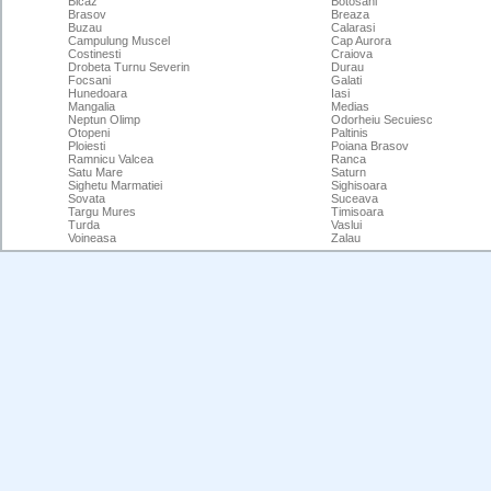
Bicaz
Botosani
Brasov
Breaza
Buzau
Calarasi
Campulung Muscel
Cap Aurora
Costinesti
Craiova
Drobeta Turnu Severin
Durau
Focsani
Galati
Hunedoara
Iasi
Mangalia
Medias
Neptun Olimp
Odorheiu Secuiesc
Otopeni
Paltinis
Ploiesti
Poiana Brasov
Ramnicu Valcea
Ranca
Satu Mare
Saturn
Sighetu Marmatiei
Sighisoara
Sovata
Suceava
Targu Mures
Timisoara
Turda
Vaslui
Voineasa
Zalau