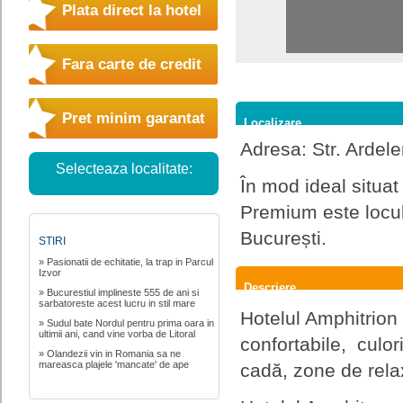
Plata direct la hotel
Fara carte de credit
Pret minim garantat
Localizare
Adresa: Str. Ardele
Selecteaza localitate:
În mod ideal situat
Premium este locul 
București.
STIRI
» Pasionatii de echitatie, la trap in Parcul
Izvor
Descriere
» Bucurestiul implineste 555 de ani si
sarbatoreste acest lucru in stil mare
Hotelul Amphitrion
» Sudul bate Nordul pentru prima oara in
ultimii ani, cand vine vorba de Litoral
confortabile, culo
» Olandezii vin in Romania sa ne
mareasca plajele 'mancate' de ape
cadă, zone de relax