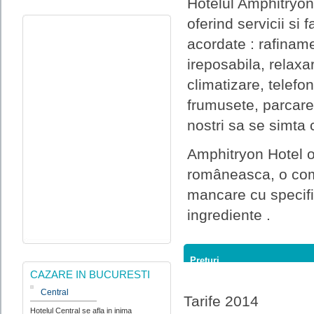
Hotelul Amphitryon 
oferind servicii si f
acordate : rafiname
ireposabila, relaxa
climatizare, telefo
frumusete, parcare 
nostri sa se simta
Amphitryon Hotel o
româneasca, o comb
mancare cu specif
ingrediente .
Preturi
CAZARE IN BUCURESTI
Central
Tarife 2014
Hotelul Central se afla in inima