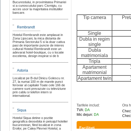
Bucurestiului, in proximitatea Primariei
si a cunoscutului parc Cismigiu, cu
acces usor la majoritatea institutiilor
bancare.
Tip camera
Pret
Rembrandt
Single
Hotelul Rembrandt este amplasat in
Zona Lipscani, la mica distanta de
Dubla in regim
Primaria Sectorului 5 si la doar cativa
single
pasi de importante puncte de interes
cultural Hotelul Rembrandt este un
Dubla
adevarat hotel-boutique, cu o locatie
matrimoniala
excelenta, design inspirat si de b
Tripla
Apartament
Astoria
matrimonial
Apartament twin
Localizat pe B-dul Dinicu Golescu nr.
27, la numai 100 m de marele punct
feroviar al capitalei Toate cele 166 de
camere sunt prevazute cu televiziune
prin cablu si telefon intern si
international.
Tarifele includ:
Ora h
TVA:
DA
Siqua
Check
Mic dejun:
DA
Check
Hotelul Siqua detine o pozitie
geografica deosebita in peisajul hotelier
bucurestean, fiind localizat in zona
Facilitati
Eroilor, pe Calea Plevnei Hotelul, a